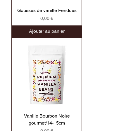
Gousses de vanille Fendues
Prix
0,00 €
Ajouter au panier
Vanille Bourbon Noire
gourmet/14-15cm
Prix
0,00 €